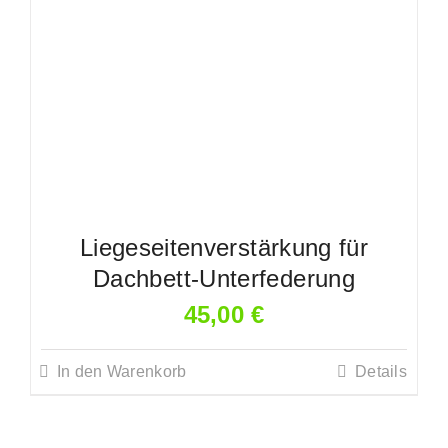
Varianten
auf.
Die
Optionen
können
auf
der
Produktseite
Liegeseitenverstärkung für
gewählt
Dachbett-Unterfederung
werden
45,00
€
In den Warenkorb
Details