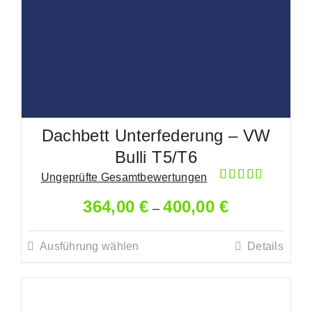
Dachbett Unterfederung – VW
Bulli T5/T6
Ungeprüfte Gesamtbewertungen
Bewertet
364,00
€
400,00
€
mit
5.00
–
von 5
Ausführung wählen
Details
Dieses
Produkt
weist
mehrere