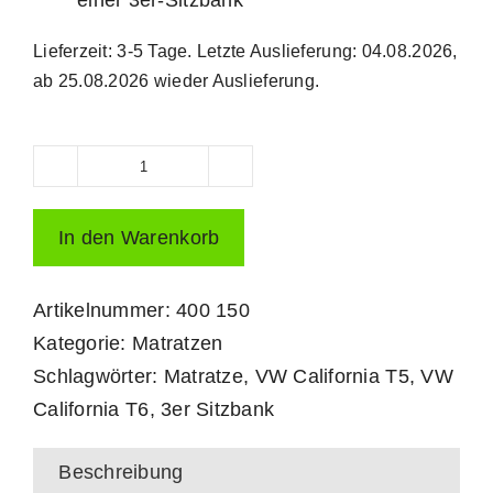
einer 3er-Sitzbank
Lieferzeit:
3-5 Tage. Letzte Auslieferung: 04.08.2026,
ab 25.08.2026 wieder Auslieferung.
3er
Matratze
In den Warenkorb
VW
California
Artikelnummer:
400 150
T5/T6/T6.1
Kategorie:
Matratzen
Beach
Schlagwörter:
Matratze
,
VW California T5
,
VW
-
California T6
,
3er Sitzbank
für
Untenschläfer
Beschreibung
Menge