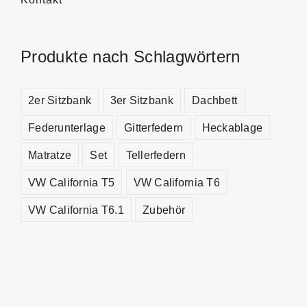
Produkte nach Schlagwörtern
2er Sitzbank
3er Sitzbank
Dachbett
Federunterlage
Gitterfedern
Heckablage
Matratze
Set
Tellerfedern
VW California T5
VW California T6
VW California T6.1
Zubehör