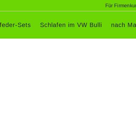
Für Firmenku
rfeder-Sets
Schlafen im VW Bulli
nach Ma
squERGO Gitterfedersystem f
3
squERGO Gitterfedersystem mit T
Multiflexboard Das Gitterfedersystem 
 VW
sowie 35 Gitterkreuzverbindern. Das
3er
gleicht die Höhendifferenz zur umge
Abstützung kann die Schulter