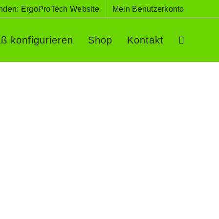
nden: ErgoProTech Website
Mein Benutzerkonto
ß konfigurieren
Shop
Kontakt
ür VW T6.1/T6/T5 Multivan und Beach
er Sitzbank
ellerfedern als Matratzenunterfederung für
besteht aus 35 Tellerfedern mit 140 Stützpunkten
 System hat eine Gesamthöhe von ca. 4,3 cm und
klappten 3er Sitzbank aus. Durch die punktuelle
 insbesondere in Seitenlage perfekt [...]