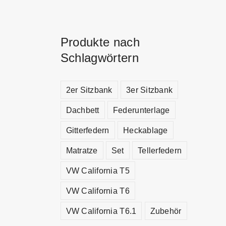
Produkte nach
Schlagwörtern
2er Sitzbank
3er Sitzbank
Dachbett
Federunterlage
Gitterfedern
Heckablage
Matratze
Set
Tellerfedern
VW California T5
VW California T6
VW California T6.1
Zubehör