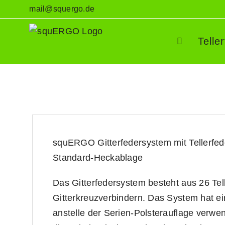
Zum
mail@squergo.de
Inhalt
springen
Telle
squERGO Gitterfedersystem mit Tellerfed
Standard-Heckablage
Das Gitterfedersystem besteht aus 26 Tel
Gitterkreuzverbindern. Das System hat e
anstelle der Serien-Polsterauflage verwe