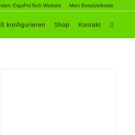
nden: ErgoProTech Website
Mein Benutzerkonto
ß konfigurieren
Shop
Kontakt