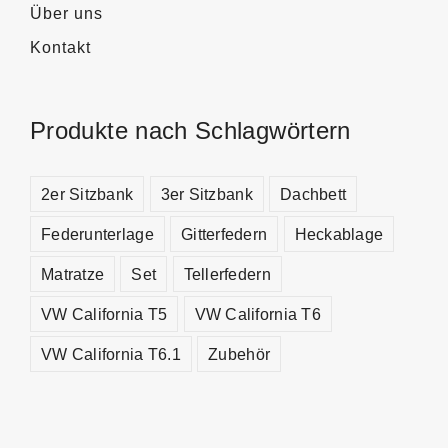
Über uns
Kontakt
Produkte nach Schlagwörtern
2er Sitzbank
3er Sitzbank
Dachbett
Federunterlage
Gitterfedern
Heckablage
Matratze
Set
Tellerfedern
VW California T5
VW California T6
VW California T6.1
Zubehör