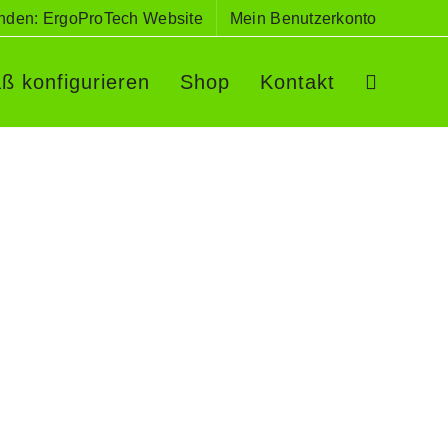
nden: ErgoProTech Website
Mein Benutzerkonto
ß konfigurieren
Shop
Kontakt
ür VW T6.1/T6/T5 Multivan und Beach
er Sitzbank
ellerfedern als Matratzenunterfederung für
besteht aus 35 Tellerfedern mit 140 Stützpunkten
 System hat eine Gesamthöhe von ca. 4,3 cm und
klappten 3er Sitzbank aus. Durch die punktuelle
 insbesondere in Seitenlage perfekt [...]