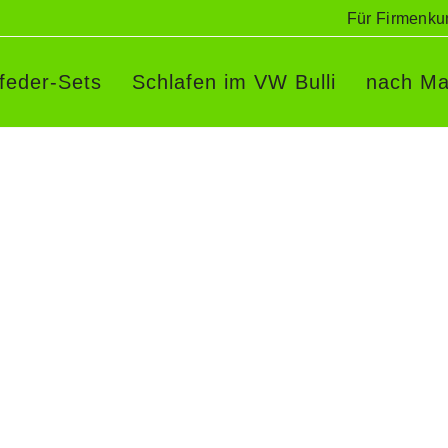
Für Firmenku
rfeder-Sets
Schlafen im VW Bulli
nach Ma
squERGO Gitterfedersystem f
3
squERGO Gitterfedersystem mit T
Multiflexboard Das Gitterfedersystem 
 VW
sowie 35 Gitterkreuzverbindern. Das
3er
gleicht die Höhendifferenz zur umge
Abstützung kann die Schulter