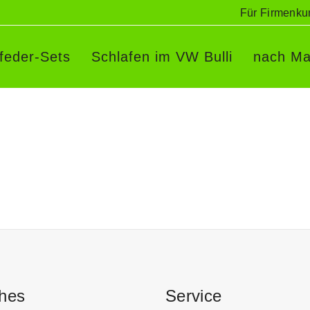
Für Firmenku
rfeder-Sets
Schlafen im VW Bulli
nach Ma
ches
Service