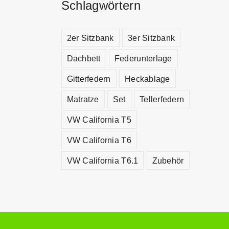
Schlagwörtern
2er Sitzbank
3er Sitzbank
Dachbett
Federunterlage
Gitterfedern
Heckablage
Matratze
Set
Tellerfedern
VW California T5
VW California T6
VW California T6.1
Zubehör